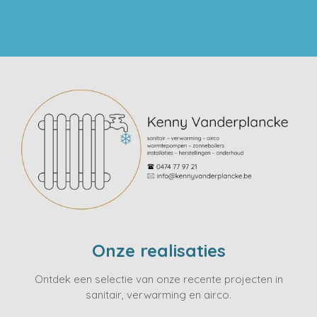
Ga
Vul titel in
direct
naar
de
hoofdinhoud
Onze realisaties
Ontdek een selectie van onze recente projecten in
sanitair, verwarming en airco.